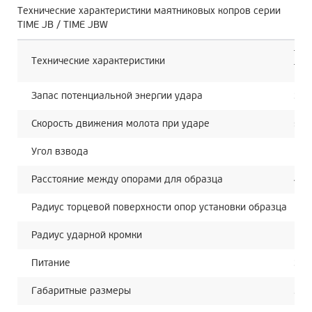
Технические характеристики маятниковых копров серии
TIME JB / TIME JBW
TIM
Технические характеристики
TIM
Запас потенциальной энергии удара
300
Скорость движения молота при ударе
5.2
Угол взвода
150
Расстояние между опорами для образца
40 
Радиус торцевой поверхности опор установки образца
R1-
Радиус ударной кромки
R2-
Питание
380
Габаритные размеры
212