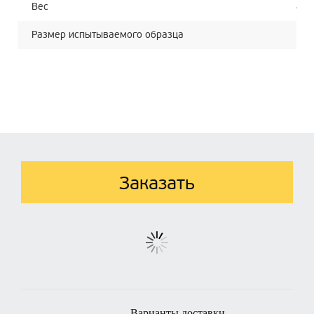
Вес
450
Размер испытываемого образца
10
Заказать
Варианты доставки