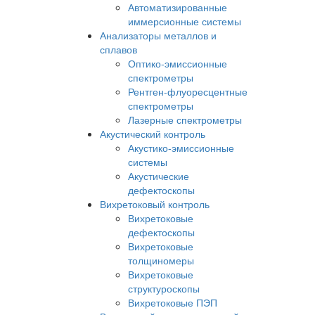
Автоматизированные
иммерсионные системы
Анализаторы металлов и
сплавов
Оптико-эмиссионные
спектрометры
Рентген-флуоресцентные
спектрометры
Лазерные спектрометры
Акустический контроль
Акустико-эмиссионные
системы
Акустические
дефектоскопы
Вихретоковый контроль
Вихретоковые
дефектоскопы
Вихретоковые
толщиномеры
Вихретоковые
структуроскопы
Вихретоковые ПЭП