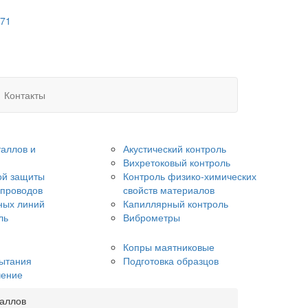
 71
Контакты
аллов и
Акустический контроль
Вихретоковый контроль
ой защиты
Контроль физико-химических
опроводов
свойств материалов
ных линий
Капиллярный контроль
ль
Виброметры
Копры маятниковые
ытания
Подготовка образцов
чение
аллов