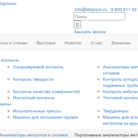
Карталы
info@sktprom.ru
8 800 511 52
Заказать звонок
нты и отзывы
Выставки
Новости
О нас
Вакансии
контроль
Ультразвуковой контроль
Анализаторы мет
сплавов
Контроль твердости
Контроль катодн
подземных труб
Контроль качества поверхностей
Контроль кабель
Магнитный контроль
Тепловой контро
ашины
Испытательные прессы
Твердомеры
Машины для испытания пружин
Машины для исп
металлов на кру
Анализаторы металлов и сплавов
Портативные анализаторы мет