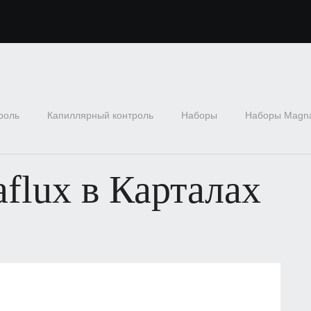
роль
Капиллярный контроль
Наборы
Наборы Magna
flux в Карталах