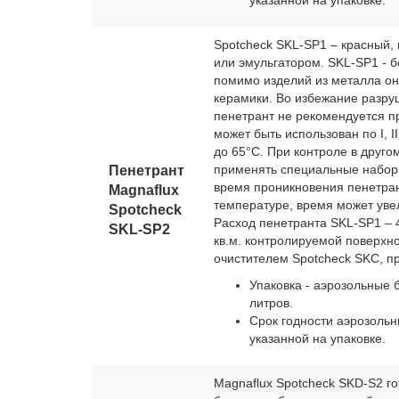
указанной на упаковке.
Spotcheck SKL-SP1 – красный,
или эмульгатором. SKL-SP1 - 
помимо изделий из металла он
керамики. Во избежание разру
пенетрант не рекомендуется п
может быть использован по I, II
до 65°C. При контроле в друг
применять специальные наборы
Пенетрант
время проникновения пенетрант
Magnaflux
температуре, время может увел
Spotcheсk
Расход пенетранта SKL-SP1 – 4
SKL-SP2
кв.м. контролируемой поверхн
очистителем Spotcheck SKC, п
Упаковка - аэрозольные
литров.
Срок годности аэрозольны
указанной на упаковке.
Magnaflux Spotcheck SKD-S2 г