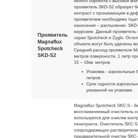
белого сорбента с высокой вп
проявитель SKD-S2 образует б
контраст с проникающим в деф
проявителем необходимо тщат
нанесения – распыление. SKD-
коррозию. Данный проявитель 
Проявитель
серии Spotcheck и Zyglo. Оста
Magnaflux
объекта могут быть удалены во
Spotcheсk
Средний расход проявителя Mag
SKD-S2
метров поверхности, 1 литр п
15 – 18кв. метров.
Упаковка - аэрозольные
литров.
Срок годности аэрозольны
указанной на упаковке.
Magnaflux Spotcheck SKC-S - б
воспламеняемый очиститель со
используется для очистки кон
пенетранта. Очиститель SKC-S
хлорсодержащих растворителе
предварительной очистки SKC-