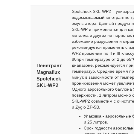
Spotcheck SKL-WP2 – универса
водосмываемыйпенетрантне т
эмульгатора. Данный продукт 
SKL-WP и применяется для ка
металла и других не пористых 
избежание разрушения и окраш
рекомендуется применять с из
WP2 применим по II и III клас
80при температуре от 2 до 65
диапазоне, рекомендуется при
Пенетрант
температур. Среднее время пр
Magnaflux
минут, в зависимости от темпе
Spotcheсk
проникновения может увеличит
SKL-WP2
Одного аэрозольного баллона 
поверхности, 1 литром можно 
SKL-WP2 совместим с очистит
и Zyglo ZP-5B.
Упаковка - аэрозольные
и 25 литров.
Срок годности аэрозольны