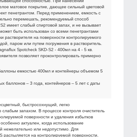
итывающей способностью. При нанесении
елое матовое покрытие, дающее сильный цветовой
ект пенетрантом. Перед применением, емкость с
ельно перемешать, рекомендуемый способ
S2 имеет слабый спиртовой запах, и не вызывает
может быть использован со всеми пенетрантами
тки растворителя на поверхности контролируемого
дой, паром или путем погружения в растворитель.
naflux Spotcheck SKD-S2 - 400мл на 4 - 5 кв.
роявителя позволяет проконтролировать примерно
 баллоны емкостью 400мл и контейнеры объемом 5
х баллонов – 3 года, контейнеров – 5 лет с даты
есцветный, быстросохнущий, легко
 слабым запахом. В процессе контроля очиститель
тролируемой поверхности и удаления избытков
 особенно актуален, когда использование
й нежелательно или недопустимо. Для
S распыляется на контролируемой поверхности,