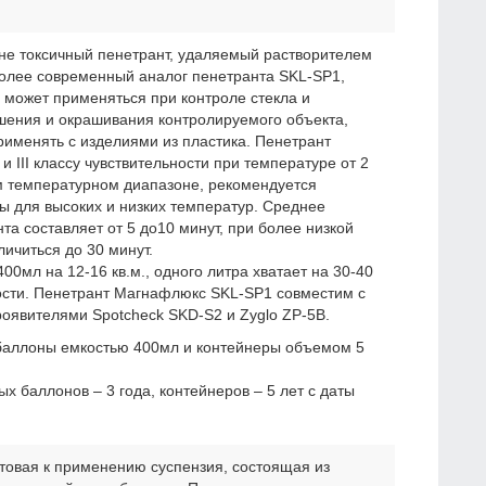
 не токсичный пенетрант, удаляемый растворителем
более современный аналог пенетранта SKL-SP1,
 может применяться при контроле стекла и
шения и окрашивания контролируемого объекта,
рименять с изделиями из пластика. Пенетрант
 и III классу чувствительности при температуре от 2
ом температурном диапазоне, рекомендуется
 для высоких и низких температур. Среднее
а составляет от 5 до10 минут, при более низкой
ичиться до 30 минут.
00мл на 12-16 кв.м., одного литра хватает на 30-40
ости. Пенетрант Магнафлюкс SKL-SP1 совместим с
роявителями Spotcheck SKD-S2 и Zyglo ZP-5B.
 баллоны емкостью 400мл и контейнеры объемом 5
х баллонов – 3 года, контейнеров – 5 лет с даты
отовая к применению суспензия, состоящая из