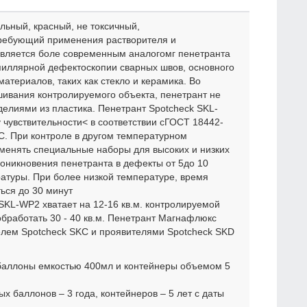
льный, красный, не токсичный,
ребующий применения растворителя и
является боле современным аналогомг пенетранта
пиллярной дефектоскопии сварных швов, основного
материалов, таких как стекло и керамика. Во
ивания контролируемого объекта, пенетрант не
делиями из пластика. Пенетрант Spotcheck SKL-
су чувствительности< в соответствии сГОСТ 18442-
°C. При контроле в другом температурном
менять специальные наборы для высоких и низких
оникновения пенетранта в дефекты от 5до 10
ратуры. При более низкой температуре, время
ься до 30 минут
SKL-WP2 хватает на 12-16 кв.м. контролируемой
обработать 30 - 40 кв.м. Пенетрант Магнафлюкс
елем Spotcheck SKC и проявителями Spotcheck SKD
 баллоны емкостью 400мл и контейнеры объемом 5
х баллонов – 3 года, контейнеров – 5 лет с даты