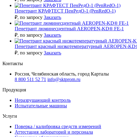
Пенетрант КРАФТЕСТ ПенРедО-1 (PenRedO-1)
₽
, по запросу
Заказать
Пенетрант люминесцентный AEROPEN-KD® FE-1
₽
, по запросу
Заказать
Пенетрант красный низкотемпературный AEROPEN-KD
₽
, по запросу
Заказать
Контакты
Россия, Челябинская область, город Карталы
8 800 511 52 71
info@sktprom.ru
Продукция
Неразрушающий контроль
Испытательные машины
Услуги
Поверка / калибровка средств измерений
Аттестация лабораторий и персонала