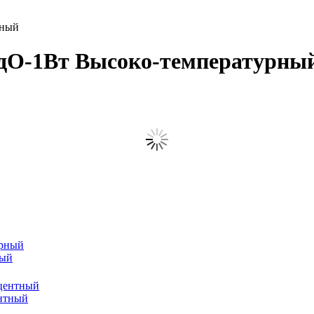
рный
О-1Вт Высоко-температурный
ный
нтный