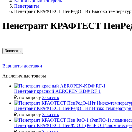
Капиллярный контроль
Пенетранты
Пенетрант КРАФТЕСТ ПенРедО-1Вт Высоко-температу
Пенетрант КРАФТЕСТ ПенРед
Заказать
Варианты доставки
Аналогичные товары
Пенетрант красный AEROPEN-KD® RF-1
₽
, по запросу
Заказать
Пенетрант КРАФТЕСТ ПенРедО-1Нт Низко-температур
₽
, по запросу
Заказать
Пенетрант КРАФТЕСТ ПенФлО-1 (PenFlO-1) люминесце
₽
, по запросу
Заказать