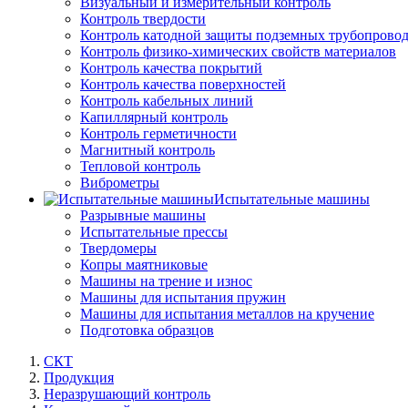
Визуальный и измерительный контроль
Контроль твердости
Контроль катодной защиты подземных трубопрово
Контроль физико-химических свойств материалов
Контроль качества покрытий
Контроль качества поверхностей
Контроль кабельных линий
Капиллярный контроль
Контроль герметичности
Магнитный контроль
Тепловой контроль
Виброметры
Испытательные машины
Разрывные машины
Испытательные прессы
Твердомеры
Копры маятниковые
Машины на трение и износ
Машины для испытания пружин
Машины для испытания металлов на кручение
Подготовка образцов
СКТ
Продукция
Неразрушающий контроль