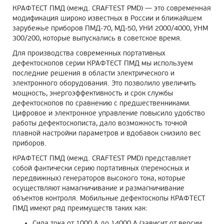
КРАФТЕСТ ПМД (межд. CRAFTEST PMD) — это современная
модификация широко известных в России и ближайшем
зарубежье приборов ПМД-70, МД-50, УНИ 2000/4000, УНМ
300/200, которые выпускались в советское время.
Для производства современных портативных
дефектоскопов серии КРАФТЕСТ ПМД мы используем
последние решения в области электрического и
электронного оборудования. Это позволило увеличить
мощность, энергоэффективность и срок службы
дефектоскопов по сравнению с предшественниками.
Цифровое и электронное управление повысило удобство
работы дефектоскописта, дало возможность точной
плавной настройки параметров и вдобавок снизило вес
приборов.
КРАФТЕСТ ПМД (межд. CRAFTEST PMD) представляет
собой фактически серию портативных (переносных и
передвижных) генераторов высокого тока, которые
осуществляют намагничивание и размагничивание
объектов контроля. Мобильные дефектоскопы КРАФТЕСТ
ПМД имеют ряд преимуществ таких как:
Сила тока от 1000 A до 14000 А (зависит от версии