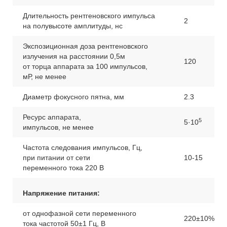
Длительность рентгеновского импульса
2
на полувысоте амплитуды, нс
Экспозиционная доза рентгеновского
излучения на расстоянии 0,5м
120
от торца аппарата за 100 импульсов,
мР, не менее
Диаметр фокусного пятна, мм
2.3
Ресурс аппарата,
5
5·10
импульсов, не менее
Частота следования импульсов, Гц,
при питании от сети
10-15
переменного тока 220 В
Напряжение питания:
от однофазной сети переменного
220±10%
тока частотой 50±1 Гц, В