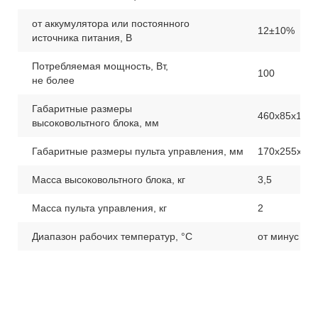
от аккумулятора или постоянного
12±10%
источника питания, В
Потребляемая мощность, Вт,
100
не более
Габаритные размеры
460х85х115
высоковольтного блока, мм
Габаритные размеры пульта управления, мм
170х255х95
Масса высоковольтного блока, кг
3,5
Масса пульта управления, кг
2
Диапазон рабочих температур, °С
от минус 40