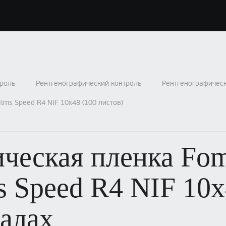
роль
Рентгенографический контроль
Рентгенографичес
lms Speed R4 NIF 10х48 (100 листов)
ическая пленка Fo
 Speed R4 NIF 10х
талах