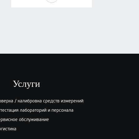
Рентгенографическая пленка
INDUX Films Speed R7 FomaPak
10х24 (50 листов)
₽
, по запросу
Заказать
Услуги
оверка / калибровка средств измерений
ттестация лабораторий и персонала
ервисное обслуживание
огистика