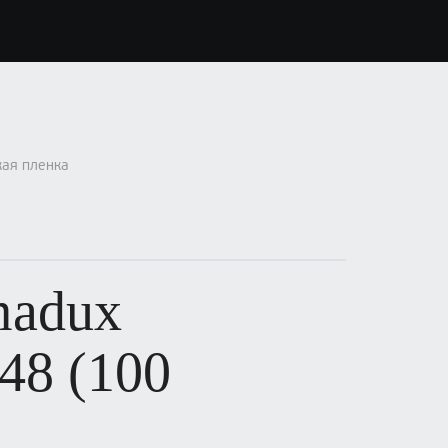
кая пленка
madux
48 (100