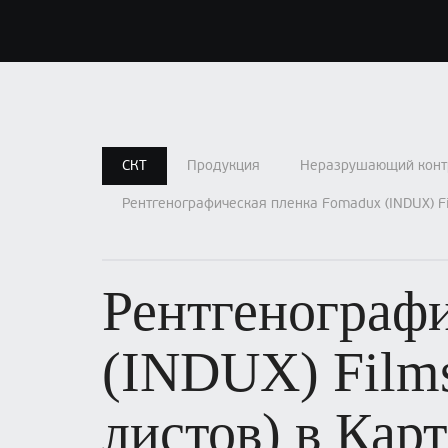
СКТ
Продукция
Неразрушающий конт
Рентгенографическая пленка Fomadux (INDUX) Fi
Рентгенограф
(INDUX) Films
листов) в Кар