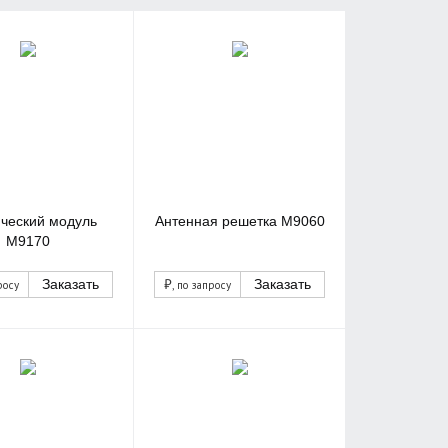
ический модуль
Антенная решетка M9060
М9170
₽
Заказать
Заказать
росу
, по запросу