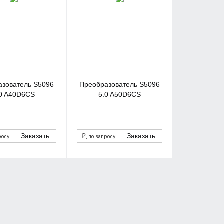
азователь S5096
Преобразователь S5096
.0 A40D6CS
5.0 A50D6CS
₽
Заказать
Заказать
росу
, по запросу