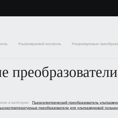
роль
Ультразвуковой контроль
Ультразвуковые преобраз
е преобразователи
ное в категории:
Пьезоэлектрический преобразователь ультразву
ысокотемпературные преобразователи для ультразвуковой толщи