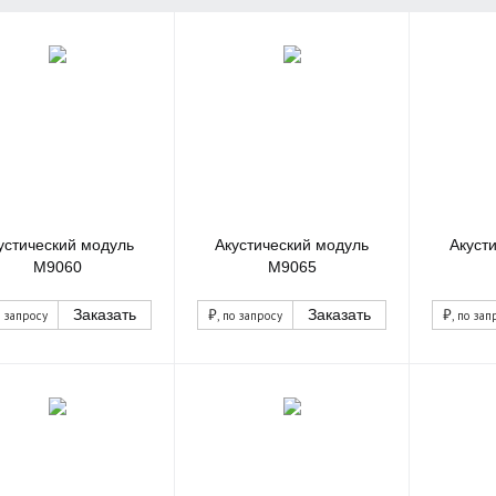
устический модуль
Акустический модуль
Акуст
М9060
М9065
₽
₽
Заказать
Заказать
о запросу
, по запросу
, по зап