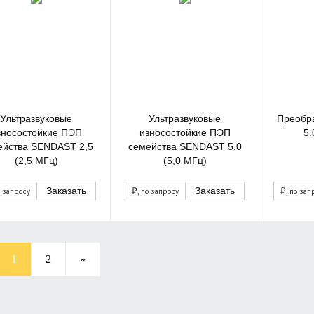
Ультразвуковые
Ультразвуковые
Преобр
зносостойкие ПЭП
износостойкие ПЭП
5
ейства SENDAST 2,5
семейства SENDAST 5,0
(2,5 МГц)
(5,0 МГц)
₽
₽
Заказать
Заказать
о запросу
, по запросу
, по зап
1
2
»