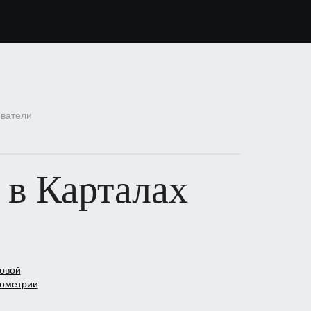
ователи
 в Карталах
ковой
нометрии