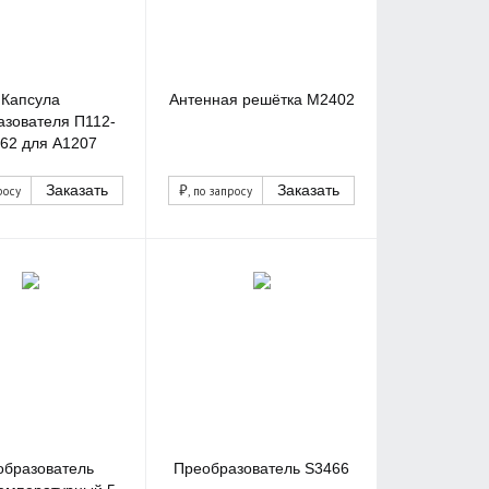
Капсула
Антенная решётка M2402
азователя П112-
-62 для А1207
₽
Заказать
Заказать
росу
, по запросу
образователь
Преобразователь S3466