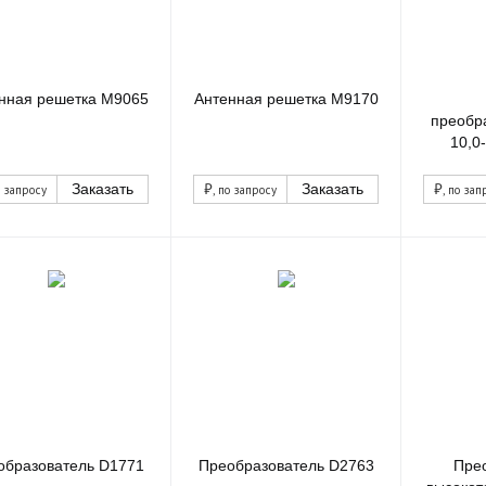
нная решетка M9065
Антенная решетка M9170
преобр
10,0
₽
₽
Заказать
Заказать
о запросу
, по запросу
, по зап
образователь D1771
Преобразователь D2763
Пре