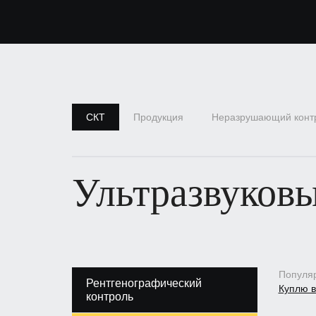
СКТ
Продукция
Неразрушающий конт
Ультразвуковы
Популяр
Рентгенографический
Куплю в
контроль