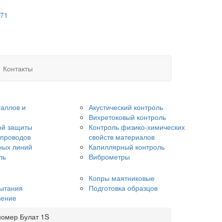
 71
Контакты
аллов и
Акустический контроль
Вихретоковый контроль
ой защиты
Контроль физико-химических
опроводов
свойств материалов
ных линий
Капиллярный контроль
ль
Виброметры
Копры маятниковые
ытания
Подготовка образцов
чение
омер Булат 1S