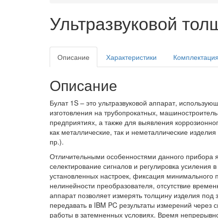
Ультразвуковой тол
Описание
Характеристики
Комплектаци
Описание
Булат 1
S
– это ультразвуковой аппарат, использую
изготовления на трубопрокатных, машиностроитель
предприятиях, а также для выявления коррозионног
как металлические, так и неметаллические изделия 
пр.).
Отличительными особенностями данного прибора я
селектирование сигналов и регулировка усиления 
установленных настроек, фиксация минимального по
нелинейности преобразователя, отсутствие времен
аппарат позволяет измерять толщину изделия под 
передавать в IBM PC результаты измерений через 
работы в затемненных условиях. Время непрерывн