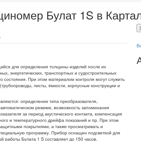
щиномер Булат 1S в Карта
я
В
щийся для определения толщины изделий после их
ных, энергетических, транспортных и судостроительных
о состояния. При этом материалом контроля могут служить
(трубопроводы, листы, ёмкости, корпусные конструкции и
вляются: определение типа преобразователя,
в автоматическом режиме, возможность запоминания
казателя за период акустического контакта, компенсация
ного и температурного дрейфа показаний и пр. При этом
защитными покрытиями, а также просматривать и
специальную программу. Прибор оснащен подсветкой для
ой работы Булата 1
S
составляет до 150 часов.