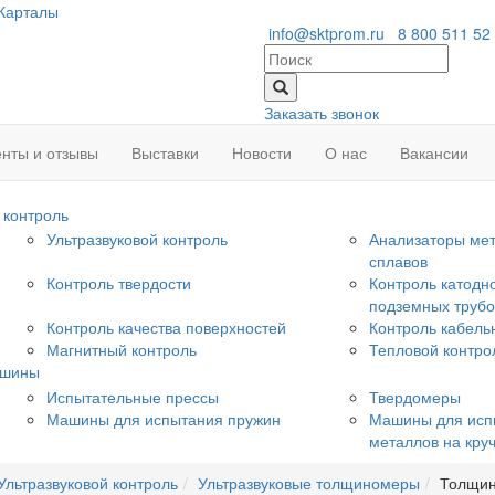
Карталы
info@sktprom.ru
8 800 511 52
Заказать звонок
нты и отзывы
Выставки
Новости
О нас
Вакансии
контроль
Ультразвуковой контроль
Анализаторы мет
сплавов
Контроль твердости
Контроль катодн
подземных труб
Контроль качества поверхностей
Контроль кабель
Магнитный контроль
Тепловой контро
ашины
Испытательные прессы
Твердомеры
Машины для испытания пружин
Машины для исп
металлов на кру
Ультразвуковой контроль
Ультразвуковые толщиномеры
Толщин