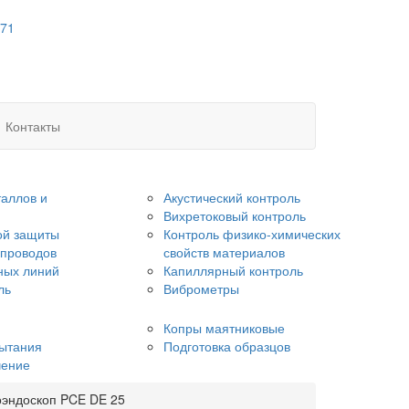
 71
Контакты
аллов и
Акустический контроль
Вихретоковый контроль
ой защиты
Контроль физико-химических
опроводов
свойств материалов
ных линий
Капиллярный контроль
ль
Виброметры
Копры маятниковые
ытания
Подготовка образцов
чение
эндоскоп PCE DE 25