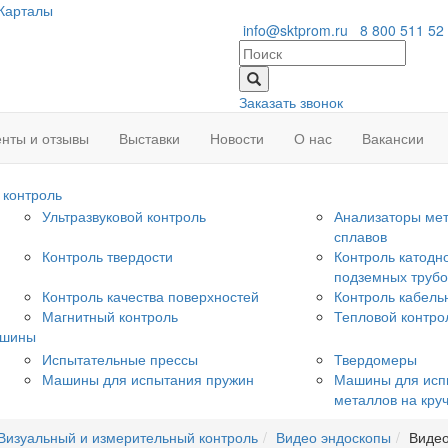
Карталы
info@sktprom.ru
8 800 511 52
Заказать звонок
нты и отзывы
Выставки
Новости
О нас
Вакансии
контроль
Ультразвуковой контроль
Анализаторы мет
сплавов
Контроль твердости
Контроль катодн
подземных труб
Контроль качества поверхностей
Контроль кабель
Магнитный контроль
Тепловой контро
ашины
Испытательные прессы
Твердомеры
Машины для испытания пружин
Машины для исп
металлов на кру
Визуальный и измерительный контроль
Видео эндоскопы
Видео