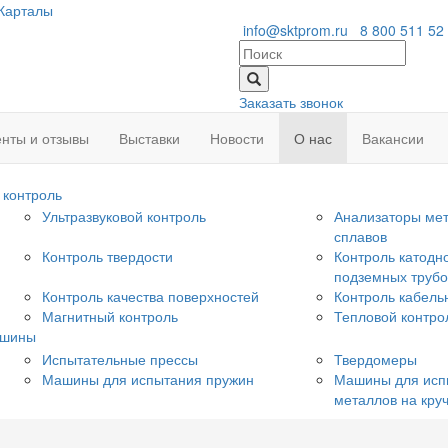
Карталы
info@sktprom.ru
8 800 511 52
Заказать звонок
нты и отзывы
Выставки
Новости
О нас
Вакансии
контроль
Ультразвуковой контроль
Анализаторы мет
сплавов
Контроль твердости
Контроль катодн
подземных труб
Контроль качества поверхностей
Контроль кабель
Магнитный контроль
Тепловой контро
ашины
Испытательные прессы
Твердомеры
Машины для испытания пружин
Машины для исп
металлов на кру