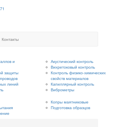
 71
Контакты
аллов и
Акустический контроль
Вихретоковый контроль
ой защиты
Контроль физико-химических
опроводов
свойств материалов
ных линий
Капиллярный контроль
ль
Виброметры
Копры маятниковые
ытания
Подготовка образцов
чение